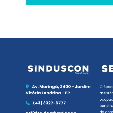
Av. Maringá, 2400 - Jardim
O Secon
Vitória Londrina - PR
assistê
ocupaci
(43) 3327-6777
constru
da con